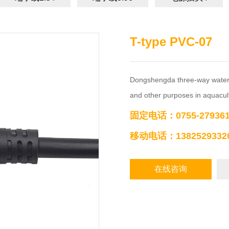
T-type PVC-07
Dongshengda three-way waterpro
and other purposes in aquacult
固定电话：0755-279361
移动电话：1382529332
在线咨询