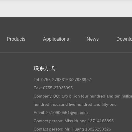
Products
Applications
News
Downl
联系方式
Tel: 0755-27936163/27936997
Fax: 0755-27936995
Company QQ:
two billion four hundred and ten millio
hundred thousand five hundred and fifty-one
Email:
2410900551@qq.com
Contact person: Miss Huang 13714168896
Contact person: Mr. Huang 13825293326