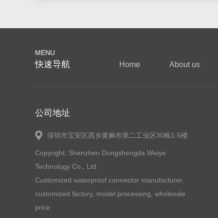
MENU
快速导航
Home
About us
公司地址
深圳市宝安区西乡黄麻布第二工业区30栋1-5楼
Copyright: Shenzhen Dongshengda Weiye
Technology Co., Ltd
Customized waterproof connector manufacturer,
customized factory, model processing, wholesale
price